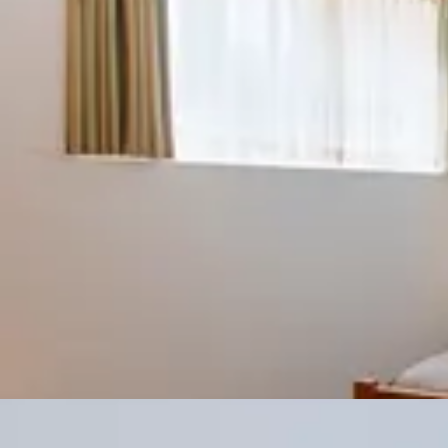
APPARTEMENT
Balthazar 4
Appa
chambres avec 
vue sur la mont
Balthazar 3
Sup
chambres au rez
privé et chemin
Balthazar 2
Appa
chambre (plus c
modernes et vue 
Balthazar 1
App
(plus canapé-lit
les petites famil
Balthazar 4
Balt
1