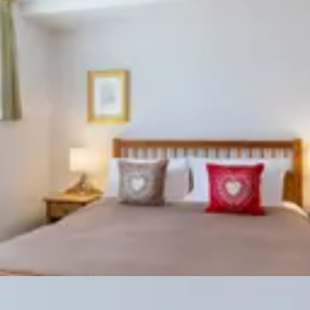
S
rtement de luxe de 3
balcons panoramiques et
agne.
erbe appartement de 3
-de-chaussée avec jardin
ée.
rtement confortable 1
EMPLACEMENT
ACTIVITÉS
L'ÉQ
anapé-lit) avec équipements
sur le jardin.
artement de luxe 1 chambre
) idéal pour les couples ou
les.
hazar 3
Balthazar 2
Balthazar