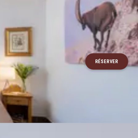
FR
UIPE
CONTACT
RÉSERVER
English
Français